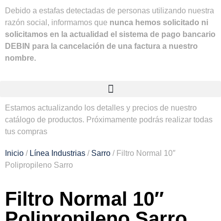
Debido a estafas detectadas de personas utilizando nuestra
razón social, informamos que
nunca hemos solicitado ni
solicitamos en la actualidad el sistema de pago bancario
DEBIN para la cancelación de una factura a nuestro
nombre.
Estamos actualizando los detalles y precios de nuestro
catálogo de productos. Próximamente podrás realizar todas
tus compras
Inicio
/
Línea Industrias
/
Sarro
/ Filtro Normal 10″
Polipropileno Sarro
Filtro Normal 10″
Polipropileno Sarro