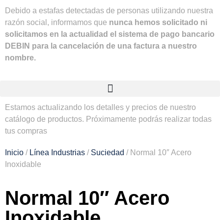
Debido a estafas detectadas de personas utilizando nuestra
razón social, informamos que
nunca hemos solicitado ni
solicitamos en la actualidad el sistema de pago bancario
DEBIN para la cancelación de una factura a nuestro
nombre.
Estamos actualizando los detalles y precios de nuestro
catálogo de productos. Próximamente podrás realizar todas
tus compras
Inicio
/
Línea Industrias
/
Suciedad
/ Normal 10″ Acero
Inoxidable
Normal 10″ Acero
Inoxidable